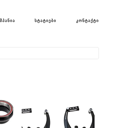
ᲛᲞᲐᲜᲘᲐ
ᲡᲢᲐᲢᲘᲔᲑᲘ
ᲙᲝᲜᲢᲐᲥᲢᲘ