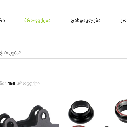
ᲠᲘ
ᲞᲠᲝᲓᲣᲥᲪᲘᲐ
ᲤᲐᲡᲓᲐᲙᲚᲔᲑᲐ
ᲙᲝ
ნია
159
პროდუქტი