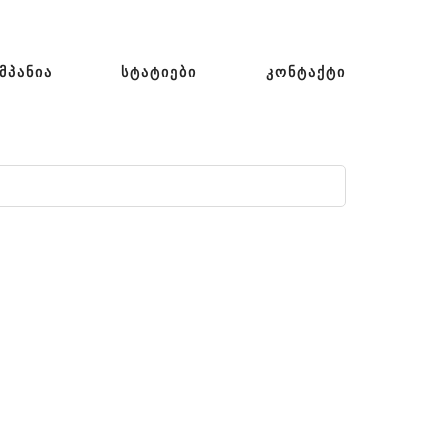
ᲛᲞᲐᲜᲘᲐ
ᲡᲢᲐᲢᲘᲔᲑᲘ
ᲙᲝᲜᲢᲐᲥᲢᲘ