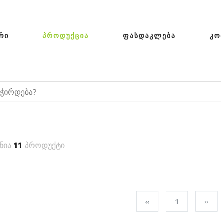
ᲠᲘ
ᲞᲠᲝᲓᲣᲥᲪᲘᲐ
ᲤᲐᲡᲓᲐᲙᲚᲔᲑᲐ
ᲙᲝ
ნია
11
პროდუქტი
«
1
»