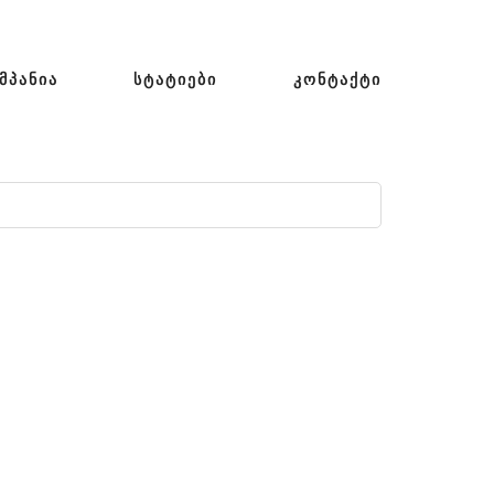
ᲛᲞᲐᲜᲘᲐ
ᲡᲢᲐᲢᲘᲔᲑᲘ
ᲙᲝᲜᲢᲐᲥᲢᲘ