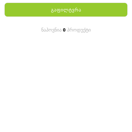
გაფილტვრა
ნაპოვნია
0
პროდუქტი