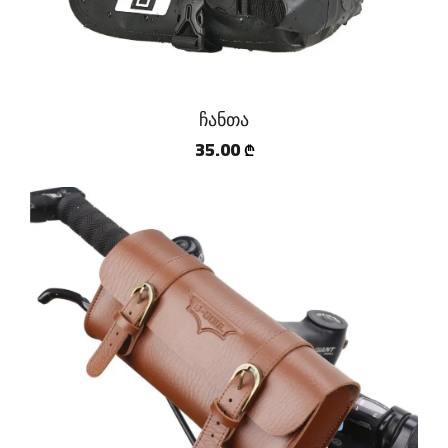
ჩანთა
35.00
₾