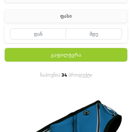
აქსესუარები
სხვადასხვა
ფასი
გაფილტვრა
ნაპოვნია
34
პროდუქტი