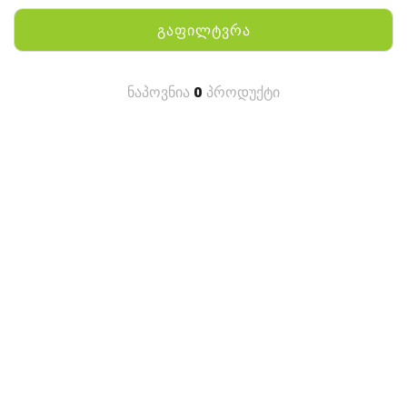
გაფილტვრა
ნაპოვნია
0
პროდუქტი