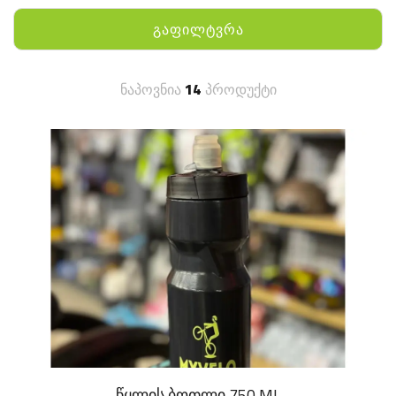
გაფილტვრა
ნაპოვნია
14
პროდუქტი
წყლის ბოთლი 750 ML