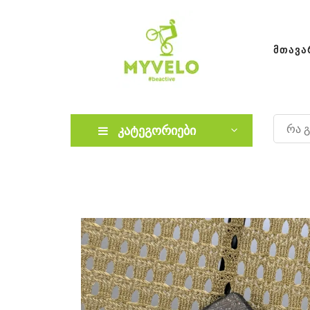
ᲛᲗᲐᲕᲐ
კატეგორიები