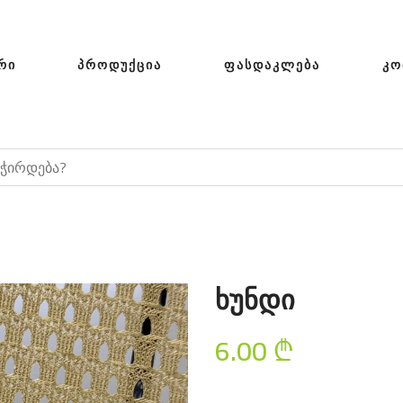
ᲠᲘ
ᲞᲠᲝᲓᲣᲥᲪᲘᲐ
ᲤᲐᲡᲓᲐᲙᲚᲔᲑᲐ
ᲙᲝ
ხუნდი
6.00
₾