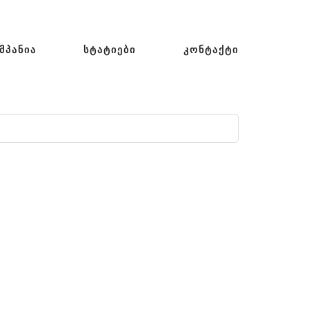
ᲛᲞᲐᲜᲘᲐ
ᲡᲢᲐᲢᲘᲔᲑᲘ
ᲙᲝᲜᲢᲐᲥᲢᲘ