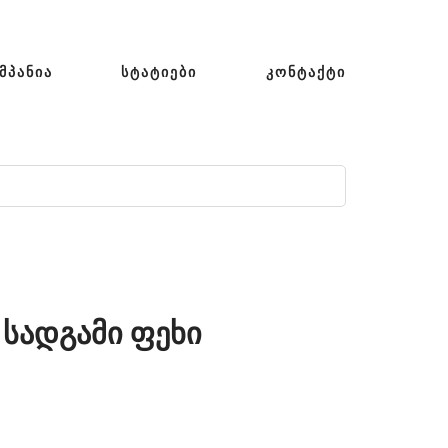
ᲛᲞᲐᲜᲘᲐ
ᲡᲢᲐᲢᲘᲔᲑᲘ
ᲙᲝᲜᲢᲐᲥᲢᲘ
სადგამი ფეხი