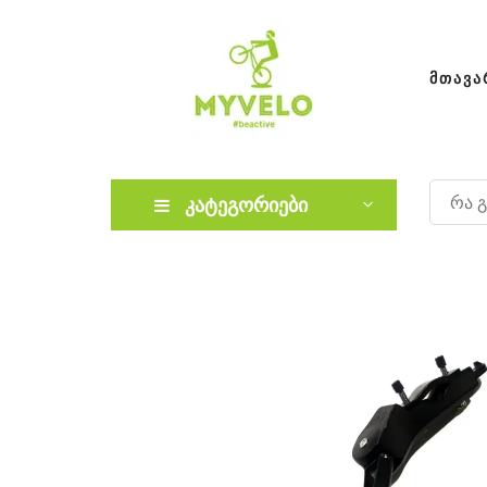
ᲛᲗᲐᲕᲐ
კატეგორიები